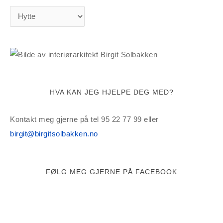
K
a
t
e
g
o
HVA KAN JEG HJELPE DEG MED?
r
i
Kontakt meg gjerne på tel 95 22 77 99 eller
e
birgit@birgitsolbakken.no
r
FØLG MEG GJERNE PÅ FACEBOOK