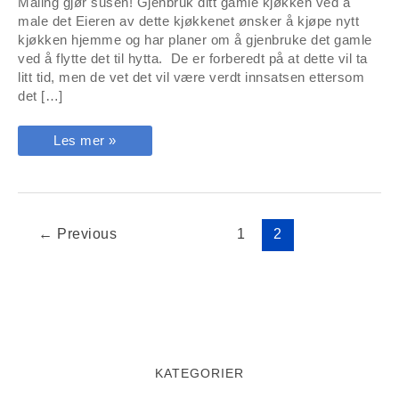
Maling gjør susen! Gjenbruk ditt gamle kjøkken ved å
male det Eieren av dette kjøkkenet ønsker å kjøpe nytt
kjøkken hjemme og har planer om å gjenbruke det gamle
ved å flytte det til hytta. De er forberedt på at dette vil ta
litt tid, men de vet det vil være verdt innsatsen ettersom
det […]
Slik
Les mer »
kan
man
gjenbruke
gammelt
kjøkken
på
hytta
←
Previous
1
2
KATEGORIER