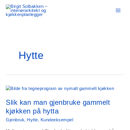
Hopp
rett
til
innholdet
Hytte
Slik kan man gjenbruke gammelt
kjøkken på hytta
Gjenbruk
,
Hytte
,
Kundeeksempel