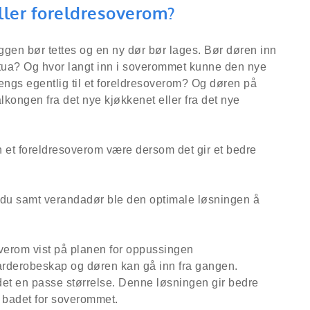
ller foreldresoverom?
ggen bør tettes og en ny dør bør lages. Bør døren inn
 stua? Og hvor langt inn i soverommet kunne den nye
rengs egentlig til et foreldresoverom? Og døren på
lkongen fra det nye kjøkkenet eller fra det nye
an et foreldresoverom være dersom det gir et bedre
ndu samt verandadør ble den optimale løsningen å
garderobeskap og døren kan gå inn fra gangen.
det en passe størrelse. Denne løsningen gir bedre
il badet for soverommet.