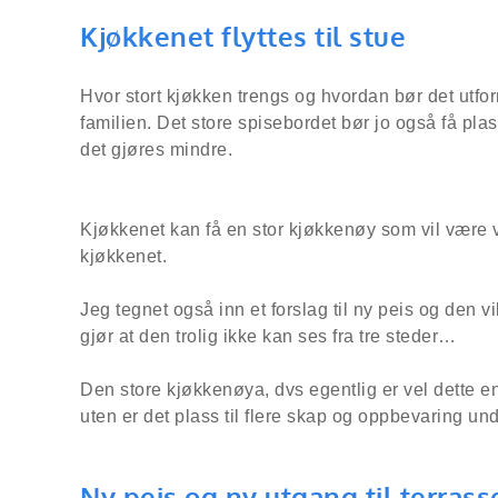
Kjøkkenet flyttes til stue
Hvor stort kjøkken trengs og hvordan bør det ut
familien. Det store spisebordet bør jo også få pla
det gjøres mindre.
Kjøkkenet kan få en stor kjøkkenøy som vil være ve
kjøkkenet.
Jeg tegnet også inn et forslag til ny peis og den v
gjør at den trolig ikke kan ses fra tre steder…
Den store kjøkkenøya, dvs egentlig er vel dette e
uten er det plass til flere skap og oppbevaring und
Ny peis og ny utgang til terrass