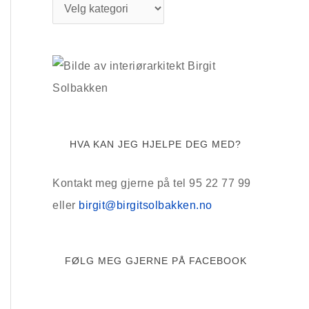
K
a
t
e
g
o
r
HVA KAN JEG HJELPE DEG MED?
i
e
Kontakt meg gjerne på tel 95 22 77 99
r
eller
birgit@birgitsolbakken.no
FØLG MEG GJERNE PÅ FACEBOOK