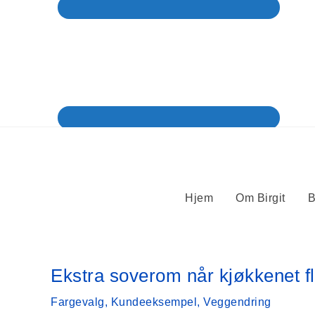
Hjem
Om Birgit
B
Ekstra soverom når kjøkkenet fl
Fargevalg
,
Kundeeksempel
,
Veggendring