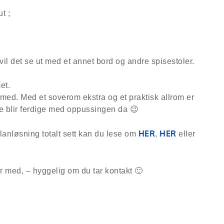
t ;
vil det se ut med et annet bord og andre spisestoler.
 med. Med et soverom ekstra og et praktisk allrom er
de blir ferdige med oppussingen da 😉
HER
H
ER
planløsning totalt sett kan du lese om
,
eller
r med, – hyggelig om du tar kontakt 🙂