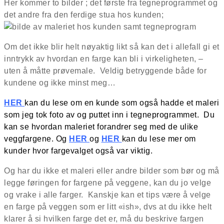
Her kommer to bilder ; det første fra tegneprogrammet og
det andre fra den ferdige stua hos kunden;
Om det ikke blir helt nøyaktig likt så kan det i allefall gi et
inntrykk av hvordan en farge kan bli i virkeligheten, –
uten å måtte prøvemale. Veldig betryggende både for
kundene og ikke minst meg…
HER
kan du lese om en kunde som også hadde et maleri
som jeg tok foto av og puttet inn i tegneprogrammet. Du
kan se hvordan maleriet forandrer seg med de ulike
veggfargene. Og
HER
og
HER
kan du lese mer om
kunder hvor fargevalget også var viktig.
Og har du ikke et maleri eller andre bilder som bør og må
legge føringen for fargene på veggene, kan du jo velge
og vrake i alle farger. Kanskje kan et tips være å velge
en farge på veggen som er litt «ish», dvs at du ikke helt
klarer å si hvilken farge det er, må du beskrive fargen