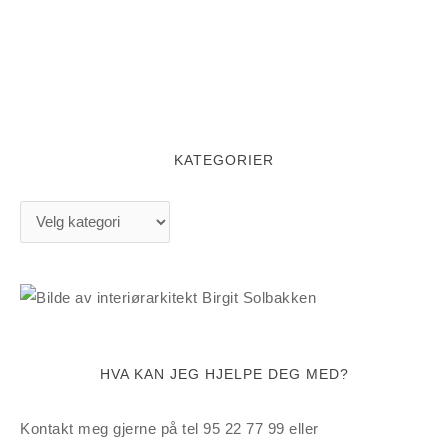
KATEGORIER
K
a
t
e
g
o
HVA KAN JEG HJELPE DEG MED?
r
i
Kontakt meg gjerne på tel 95 22 77 99 eller
e