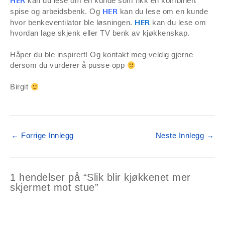
HER
kan du lese om en kunde som fikk en kombinert
HER
spise og arbeidsbenk. Og
kan du lese om en kunde
HER
hvor benkeventilator ble løsningen.
kan du lese om
hvordan lage skjenk eller TV benk av kjøkkenskap.
Håper du ble inspirert! Og kontakt meg veldig gjerne
dersom du vurderer å pusse opp
Birgit
←
Forrige Innlegg
Neste Innlegg
→
1 hendelser på “Slik blir kjøkkenet mer
skjermet mot stue”