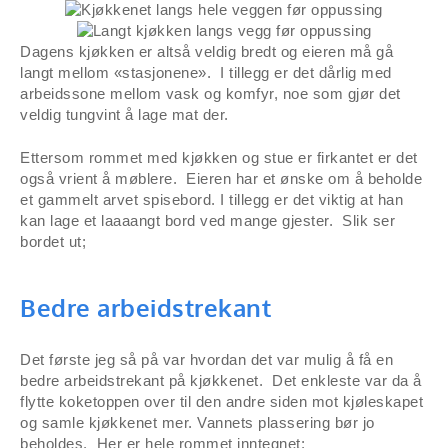
Dagens kjøkken er altså veldig bredt og eieren må gå
langt mellom «stasjonene». I tillegg er det dårlig med
arbeidssone mellom vask og komfyr, noe som gjør det
veldig tungvint å lage mat der.
Ettersom rommet med kjøkken og stue er firkantet er det
også vrient å møblere. Eieren har et ønske om å beholde
et gammelt arvet spisebord. I tillegg er det viktig at han
kan lage et laaaangt bord ved mange gjester. Slik ser
bordet ut;
Bedre arbeidstrekant
Det første jeg så på var hvordan det var mulig å få en
bedre arbeidstrekant på kjøkkenet. Det enkleste var da å
flytte koketoppen over til den andre siden mot kjøleskapet
og samle kjøkkenet mer. Vannets plassering bør jo
beholdes. Her er hele rommet inntegnet;