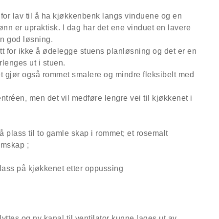
for lav til å ha kjøkkenbenk langs vinduene og en
ønn er upraktisk. I dag har det ene vinduet en lavere
n god løsning.
tt for ikke å ødelegge stuens planløsning og det er en
rlenges ut i stuen.
t gjør også rommet smalere og mindre fleksibelt med
ntréen, men det vil medføre lengre vei til kjøkkenet i
å plass til to gamle skap i rommet; et rosemalt
ramskap ;
yttes og ny kanal til ventilator kunne lages ut av