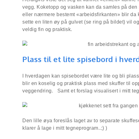
vegg. Koketopp og vasken kan da samles på den 
eller nærmere bestemt «arbeidsfirkanten» blir da ko
sette en liten øy på gulvet (se ring på bildet) vi
veldig fin og praktisk.
Plass til et lite spisebord i hve
I hverdagen kan spisebordet være lite og bli pla
blir en koselig og praktisk plass med skuffer til o
veggendring. Samt et forslag visualisert i mitt t
Den lille øya foreslås laget av to separate skuffes
klarer å lage i mitt tegneprogram..;) )