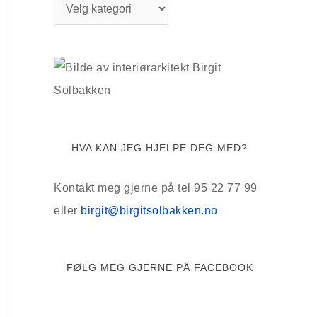
K
a
t
e
g
o
r
HVA KAN JEG HJELPE DEG MED?
i
e
Kontakt meg gjerne på tel 95 22 77 99
r
eller
birgit@birgitsolbakken.no
FØLG MEG GJERNE PÅ FACEBOOK