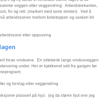
samme veggen etter veggendring; Arbeidstrekanten,
rt, fin og rett. (markert med sorte streker). Ved å
l også arbeidssonen mellom koketoppen og vasken bli
rdagen
ssert foran vinduene. En sittebenk langs vindusveggen
ppbevaring under. Her er kjøkkenet sett fra gangen før
egneprogram;
eksjoner plassert på hjul. (og da større hjul enn jeg