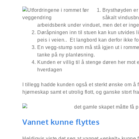
Brysthøyden er 
såkalt vindusbr
arbeidsbenk under vinduet, men det er inge
Døråpningen inn til stuen kan kun utvides li
peis i veien.. Et langbord kan derfor ikke fo
En vegg-stump som må stå igjen ut i romme
tanke på ny planløsning.
Kunden er villig til å stenge døren her mot e
hverdagen
I tillegg hadde kunden også et sterkt ønske om å f
hjørneskap samt et utrolig flott, og ganske stort f
Vannet kunne flyttes
Heldigvis viste det seg at vannet «enkelt» kunne fl