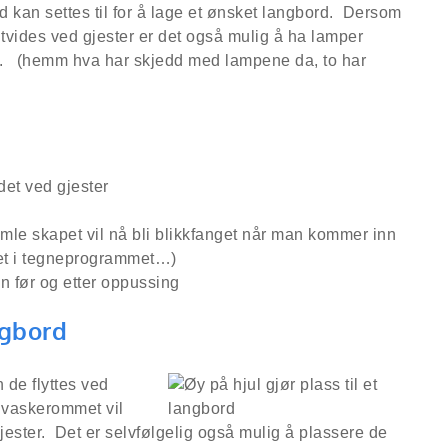
rd kan settes til for å lage et ønsket langbord. Dersom
 utvides ved gjester er det også mulig å ha lamper
t. (hemm hva har skjedd med lampene da, to har
amle skapet vil nå bli blikkfanget når man kommer inn
 det i tegneprogrammet…)
angbord
 de flyttes ved
 vaskerommet vil
ster. Det er selvfølgelig også mulig å plassere de