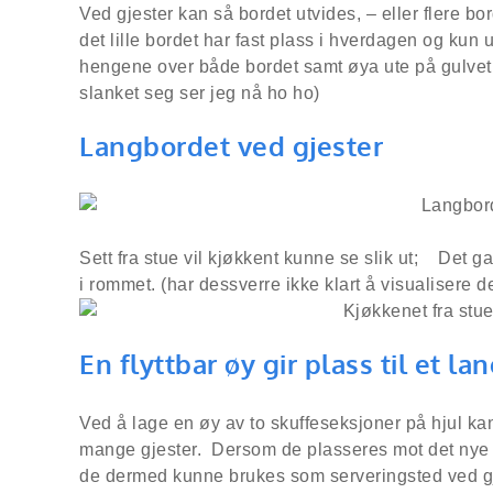
Ved gjester kan så bordet utvides, – eller flere bo
det lille bordet har fast plass i hverdagen og kun
hengene over både bordet samt øya ute på gulve
slanket seg ser jeg nå ho ho)
Langbordet ved gjester
Sett fra stue vil kjøkkent kunne se slik ut; Det g
i rommet. (har dessverre ikke klart å visualisere
En flyttbar øy gir plass til et l
Ved å lage en øy av to skuffeseksjoner på hjul kan
mange gjester. Dersom de plasseres mot det nye
de dermed kunne brukes som serveringsted ved gje