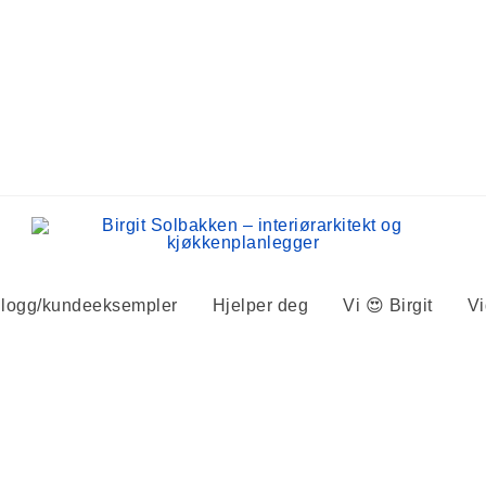
logg/kundeeksempler
Hjelper deg
Vi 😍 Birgit
V