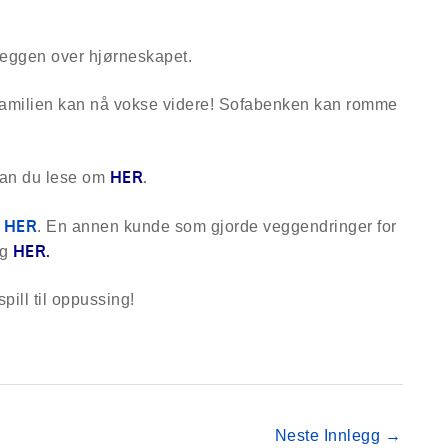
 veggen over hjørneskapet.
 Familien kan nå vokse videre! Sofabenken kan romme
HER
.
kan du lese om
HER
e
. En annen kunde som gjorde veggendringer for
HER.
g
ill til oppussing!
Neste Innlegg
→